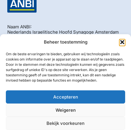
Naam ANBI:
Nederlands Israelitische Hoofd Synagoge Amsterdam
RSIN/Fiscaal nummer: 002559870
Beheer toestemming
Bankrekening: NL40 ABNA 0436 5852 00
BIC/SWIFT: ABNANL2A
Om de beste ervaringen te bieden, gebruiken wij technologieën zoals
cookies om informatie over je apparaat op te slaan en/of te raadplegen.
KvK: 55583709
Door in te stemmen met deze technologieën kunnen wij gegevens zoals
surfgedrag of unieke ID's op deze site verwerken. Als je geen
toestemming geeft of uw toestemming intrekt, kan dit een nadelige
invloed hebben op bepaalde functies en mogelijkheden.
Copyright © 2026. All rights reserved.
Accepteren
Weigeren
Bekijk voorkeuren