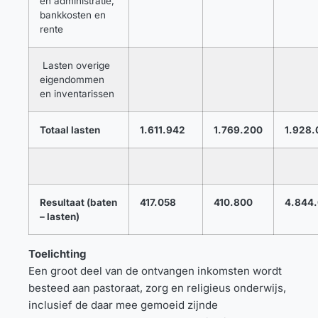
en administratie,
bankkosten en
rente
Lasten overige
eigendommen
en inventarissen
Totaal lasten
1.611.942
1.769.200
1.928.
Resultaat (baten
417.058
410.800
4.844
– lasten)
Toelichting
Een groot deel van de ontvangen inkomsten wordt
besteed aan pastoraat, zorg en religieus onderwijs,
inclusief de daar mee gemoeid zijnde