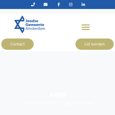
Contact
Lid worden
ANBI
Home
/
JGA | NIHS
/
Organisatie
/
ANBI