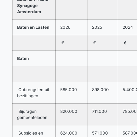
Synagoge
Amsterdam
Baten en Lasten
2026
2025
2024
€
€
€
Baten
Opbrengsten uit
585.000
898.000
5.400.
bezittingen
Bijdragen
820.000
711.000
785.0
gemeenteleden
Subsidies en
624.000
571.000
587.00