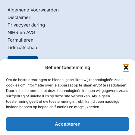
Algemene Voorwaarden
Disclaimer
Privacyverklaring
NIHS en AVG
Formulieren
Lidmaatschap
Beheer toestemming
Om de beste ervaringen te bieden, gebruiken wij technologieën zoals
cookies om informatie over je apparaat op te slaan en/of te raadplegen.
Door in te stemmen met deze technologieën kunnen wij gegevens zoals
Naam ANBI:
surfgedrag of unieke ID's op deze site verwerken. Als je geen
Nederlands Israelitische Hoofd Synagoge Amsterdam
toestemming geeft of uw toestemming intrekt, kan dit een nadelige
invloed hebben op bepaalde functies en mogelijkheden.
RSIN/Fiscaal nummer: 002559870
Bankrekening: NL40 ABNA 0436 5852 00
BIC/SWIFT: ABNANL2A
Accepteren
KvK: 55583709