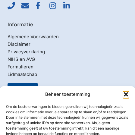
Informatie
Algemene Voorwaarden
Disclaimer
Privacyverklaring
NIHS en AVG
Formulieren
Lidmaatschap
Beheer toestemming
Om de beste ervaringen te bieden, gebruiken wij technologieën zoals
cookies om informatie over je apparaat op te slaan en/of te raadplegen.
Door in te stemmen met deze technologieën kunnen wij gegevens zoals
Naam ANBI:
surfgedrag of unieke ID's op deze site verwerken. Als je geen
Nederlands Israelitische Hoofd Synagoge Amsterdam
toestemming geeft of uw toestemming intrekt, kan dit een nadelige
invloed hebben op bepaalde functies en mogelijkheden.
RSIN/Fiscaal nummer: 002559870