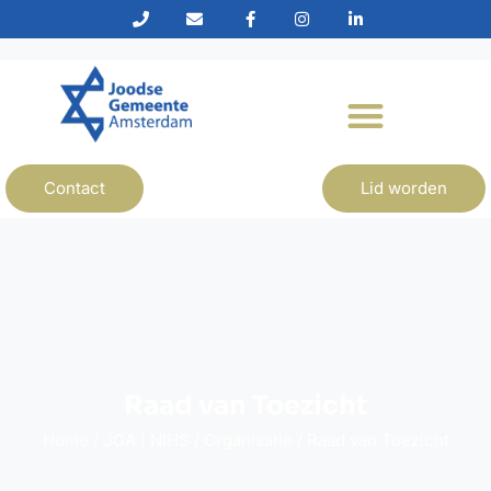
Contact
Lid worden
Raad van Toezicht
Home
/
JGA | NIHS
/
Organisatie
/
Raad van Toezicht