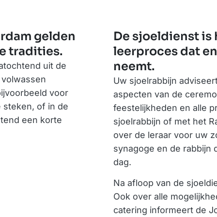
erdam gelden
De sjoeldienst is
 tradities.
leerproces dat en
neemt.
atochtend uit de
un volwassen
Uw sjoelrabbijn adviseert
bijvoorbeeld voor
aspecten van de ceremoni
 steken, of in de
feestelijkheden en alle p
htend een korte
sjoelrabbijn of met het
over de leraar voor uw 
synagoge en de rabbijn d
dag.
Na afloop van de sjoeldien
Ook over alle mogelijkh
catering informeert de 