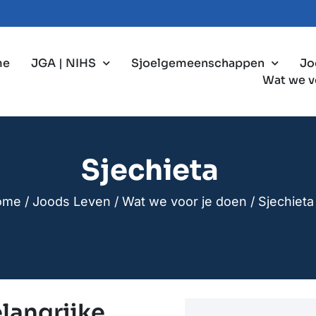
me
JGA | NIHS
Sjoelgemeenschappen
Jo
Wat we v
Sjechieta
ome
/
Joods Leven
/
Wat we voor je doen
/
Sjechieta
elangrijke