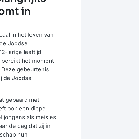
omt in
aal in het leven van
 de Joodse
-jarige leeftijd
n bereikt het moment
. Deze gebeurtenis
ij de Joodse
aat gepaard met
eft ook een diepe
el jongens als meisjes
r de dag dat zij in
nschap hun