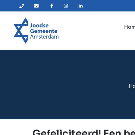
Ho
H
Gefeliciteerd! Een b