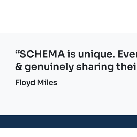
“SCHEMA is unique. Eve
& genuinely sharing thei
Floyd Miles
Neem contact op