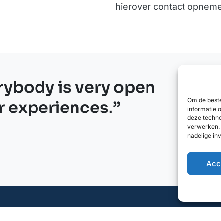
hierover contact opneme
rybody is very open
Om de beste
r experiences.”
informatie 
deze techno
verwerken. 
nadelige in
Acc