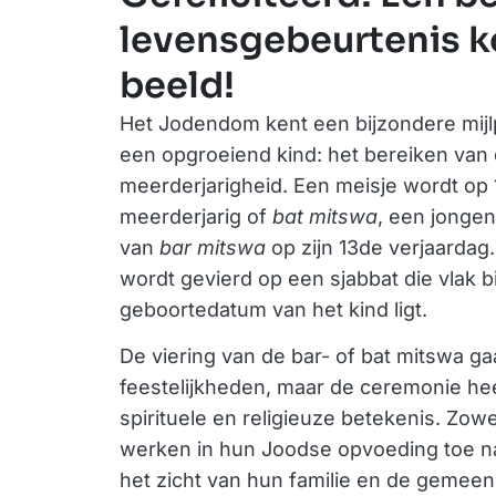
levensgebeurtenis k
beeld!
Het Jodendom kent een bijzondere mijlp
een opgroeiend kind: het bereiken van
meerderjarigheid. Een meisje wordt op 12
meerderjarig of
bat mitswa
, een jonge
van
bar mitswa
op zijn 13de verjaardag
wordt gevierd op een sjabbat die vlak b
geboortedatum van het kind ligt.
De viering van de bar- of bat mitswa g
feestelijkheden, maar de ceremonie he
spirituele en religieuze betekenis. Zow
werken in hun Joodse opvoeding toe naa
het zicht van hun familie en de gemee