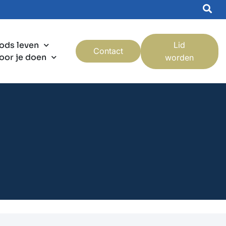
ods leven
Lid
Contact
oor je doen
worden