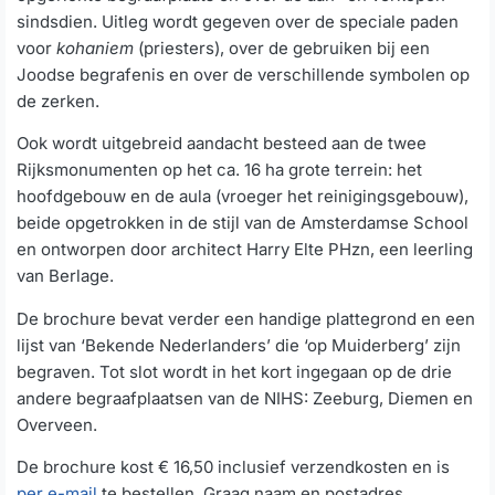
sindsdien. Uitleg wordt gegeven over de speciale paden
voor
kohaniem
(priesters), over de gebruiken bij een
Joodse begrafenis en over de verschillende symbolen op
de zerken.
Ook wordt uitgebreid aandacht besteed aan de twee
Rijksmonumenten op het ca. 16 ha grote terrein: het
hoofdgebouw en de aula (vroeger het reinigingsgebouw),
beide opgetrokken in de stijl van de Amsterdamse School
en ontworpen door architect Harry Elte PHzn, een leerling
van Berlage.
De brochure bevat verder een handige plattegrond en een
lijst van ‘Bekende Nederlanders’ die ‘op Muiderberg’ zijn
begraven. Tot slot wordt in het kort ingegaan op de drie
andere begraafplaatsen van de NIHS: Zeeburg, Diemen en
Overveen.
De brochure kost € 16,50 inclusief verzendkosten en is
per e-mail
te bestellen. Graag naam en postadres