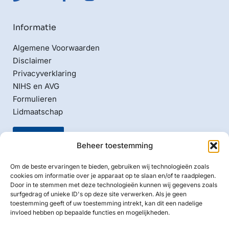
Informatie
Algemene Voorwaarden
Disclaimer
Privacyverklaring
NIHS en AVG
Formulieren
Lidmaatschap
Beheer toestemming
Om de beste ervaringen te bieden, gebruiken wij technologieën zoals
cookies om informatie over je apparaat op te slaan en/of te raadplegen.
Door in te stemmen met deze technologieën kunnen wij gegevens zoals
Naam ANBI:
surfgedrag of unieke ID's op deze site verwerken. Als je geen
Nederlands Israelitische Hoofd Synagoge Amsterdam
toestemming geeft of uw toestemming intrekt, kan dit een nadelige
invloed hebben op bepaalde functies en mogelijkheden.
RSIN/Fiscaal nummer: 002559870
Bankrekening: NL40 ABNA 0436 5852 00